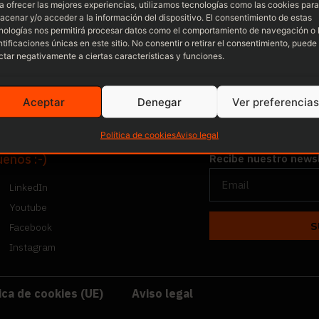
a ofrecer las mejores experiencias, utilizamos tecnologías como las cookies para
acenar y/o acceder a la información del dispositivo. El consentimiento de estas
nologías nos permitirá procesar datos como el comportamiento de navegación o 
ntificaciones únicas en este sitio. No consentir o retirar el consentimiento, puede
ctar negativamente a ciertas características y funciones.
Aceptar
Denegar
Ver preferencias
Política de cookies
Aviso legal
uenos :-)
Recibe nuestro news
LinkedIn
Youtube
S
Facebook
Instagram
ica de cookies (UE)
Aviso legal