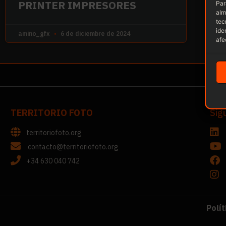
PRINTER IMPRESORES
Par
alm
tec
ide
amino_gfx
6 de diciembre de 2024
afe
TERRITORIO FOTO
Síg
territoriofoto.org
contacto@territoriofoto.org
+34 630 040 742
Polít