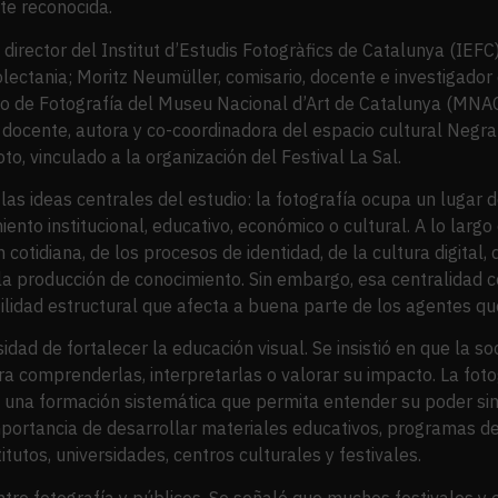
nte reconocida.
director del Institut d’Estudis Fotogràfics de Catalunya (IEFC)
lectania; Moritz Neumüller, comisario, docente e investigador 
de Fotografía del Museu Nacional d’Art de Catalunya (MNAC);
, docente, autora y co-coordinadora del espacio cultural Negr
o, vinculado a la organización del Festival La Sal.
las ideas centrales del estudio: la fotografía ocupa un lugar 
nto institucional, educativo, económico o cultural. A lo largo
cotidiana, de los procesos de identidad, de la cultura digital, d
la producción de conocimiento. Sin embargo, esa centralidad co
ilidad estructural que afecta a buena parte de los agentes que
dad de fortalecer la educación visual. Se insistió en que la 
ra comprenderlas, interpretarlas o valorar su impacto. La fot
o una formación sistemática que permita entender su poder sim
importancia de desarrollar materiales educativos, programas d
itutos, universidades, centros culturales y festivales.
ntre fotografía y públicos. Se señaló que muchos festivales y 