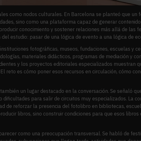
vales como nodos culturales. En Barcelona se planteó que un 
idades, sino como una plataforma capaz de generar contenidos
, producir conocimiento y sostener relaciones más allá de las 
 del estudio: pasar de una lógica de evento a una lógica de e
 instituciones fotográficas, museos, fundaciones, escuelas y 
todologías, materiales didácticos, programas de mediación y c
dientes y los proyectos editoriales especializados muestran 
. El reto es cómo poner esos recursos en circulación, cómo con
 también un lugar destacado en la conversación. Se señaló que,
ndo dificultades para salir de circuitos muy especializados. La
ad de reforzar la presencia del fotolibro en bibliotecas, escuel
producir libros, sino construir condiciones para que esos libro
 aparecer como una preocupación transversal. Se habló de fest
ecuados, subvenciones que llegan tarde, actividades que depe