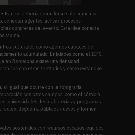
festival no debería entenderse solo como una
, conectar agentes, activar procesos
fechas concretas del evento. Esta idea conecta
cosistema.
centros culturales como agentes capaces de
onocimiento acumulado. Entidades como el IEFC,
que en Barcelona existe una densidad
ectarlos con otros territorios y cómo evitar que
 al igual que ocurre con la fotografía
 comparación con otros campos, como el cómic o
as, universidades, ferias, librerías y programas
s circulen, lleguen a públicos nuevos y formen
ivales sostenidos con recursos escasos, equipos
nden de voluntariado y proyectos que, pese a su