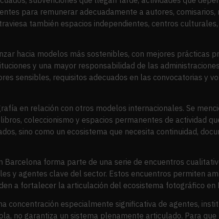
icientes para remunerar adecuadamente a autores, comisarios, 
 atraviesa también espacios independientes, centros culturales, 
nzar hacia modelos más sostenibles, con mejores prácticas prof
tituciones y una mayor responsabilidad de las administracion
res sensibles, requisitos adecuados en las convocatorias y volu
rafía en relación con otros modelos internacionales. Se menci
otolibros, coleccionismo y espacios permanentes de actividad q
dos, sino como un ecosistema que necesita continuidad, docu
n Barcelona forma parte de una serie de encuentros cualitativ
ales y agentes clave del sector. Estos encuentros permiten amp
uden a fortalecer la articulación del ecosistema fotográfico en
 concentración especialmente significativa de agentes, institu
ola, no garantiza un sistema plenamente articulado. Para que 