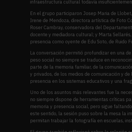
infraestructura cultural todavía insuficienteme
En el grupo participaron Josep Maria de Llobet, 
Irene de Mendoza, directora artística de Foto Co
Roser Cambray, conservadora del Departamento 
docente y mediadora cultural; y Marta Sellarés
presencia como oyente de Edu Soto, de Ruido Fot
La conversación permitió profundizar en una de 
peso social no siempre se traduce en reconocimie
parte de la memoria familiar, de la comunicación 
y privados, de los medios de comunicación y de 
presencia en los sistemas educativos y una frag
Uno de los asuntos más relevantes fue la necesi
no siempre dispone de herramientas críticas pa
memoria y presencia social, pero sigue faltand
este sentido, la sesión puso sobre la mesa la 
permitan trabajar la fotografía en escuelas, inst
El grupo también reflexionó sobre la relación e