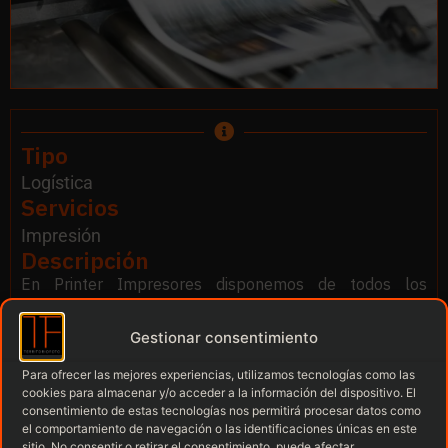
Tipo
Logística
Servicios
Impresión
Descripción
En Printer Impresores disponemos de todos los
servicios para que tu proyecto fotográfico sea de todos,
todo tipo de impresión, formatos y soportes a tu
Gestionar consentimiento
disposición
Para ofrecer las mejores experiencias, utilizamos tecnologías como las
cookies para almacenar y/o acceder a la información del dispositivo. El
consentimiento de estas tecnologías nos permitirá procesar datos como
el comportamiento de navegación o las identificaciones únicas en este
Observaciones
sitio. No consentir o retirar el consentimiento, puede afectar