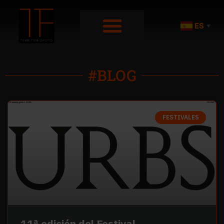
ES
▼
#BLOG
FESTIVALES
11ª edición del Festival