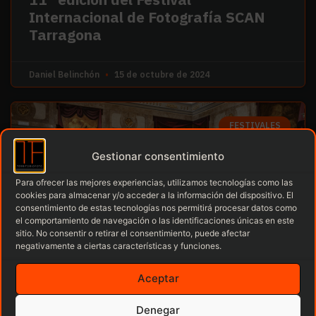
Internacional de Fotografía SCAN
Tarragona
Daniel Belinchón
15 de octubre de 2024
FESTIVALES
Gestionar consentimiento
Para ofrecer las mejores experiencias, utilizamos tecnologías como las
cookies para almacenar y/o acceder a la información del dispositivo. El
consentimiento de estas tecnologías nos permitirá procesar datos como
el comportamiento de navegación o las identificaciones únicas en este
sitio. No consentir o retirar el consentimiento, puede afectar
negativamente a ciertas características y funciones.
TERRITORIO FOTO inicia su campaña
Aceptar
de promoción y búsqueda de nuevos
socios de cara a la temporada
Denegar