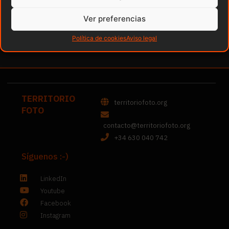
2024/2025
Ver preferencias
Daniel Belinchón
2 de septiembre de 2024
Política de cookies
Aviso legal
TERRITORIO
territoriofoto.org
FOTO
contacto@territoriofoto.org
+34 630 040 742
Síguenos :-)
LinkedIn
Youtube
Facebook
Instagram